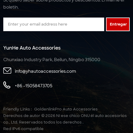
boletín.
Entregar
YunHe Auto Accessories
Chunxiao Industry Park, Beilun, Ningbo 315000
info@yhautoaccessories.com
+86 -15058473705
Friendly Links :
GoldenlinkPro Auto Accessories
Derechos de autor © 2026 NI ese chico ONU él auto accesorios
co., Ltd. Reservados todos los derechos .
Red IPv6 compatible