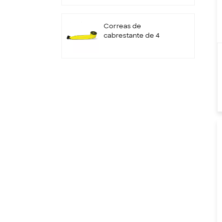
retenedor
Correas de
cabrestante de 4
pulgadas con gancho
plano
Correas de trinquete
de rueda
personalizadas de 2" x
10000LBS x 10'
Amarres
correas de amarre
con trinquete correas
de poliéster
5:1 6: 1 7:1 Eslinga de
correas de eslinga de
elevación de poliéster
4T