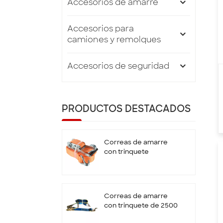
Accesorios de amarre
Accesorios para
camiones y remolques
Accesorios de seguridad
PRODUCTOS DESTACADOS
Correas de amarre
con trinquete
estándar EN12195-2
de 50 mm x 5T x 10 M
con gancho doble en
J
Correas de amarre
con trinquete de 2500
kg y 9 m con gancho y