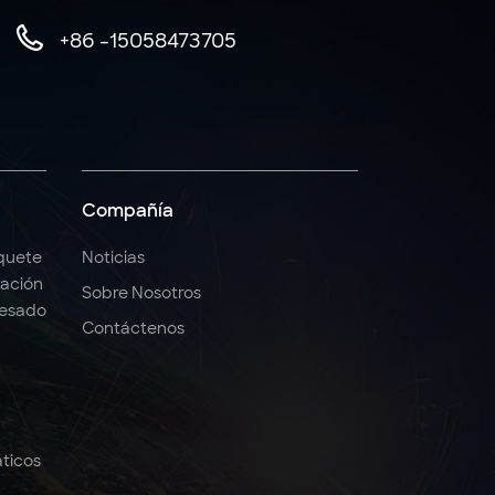
+86 -15058473705
Compañía
quete
Noticias
ación
Sobre Nosotros
Pesado
Contáctenos
ticos