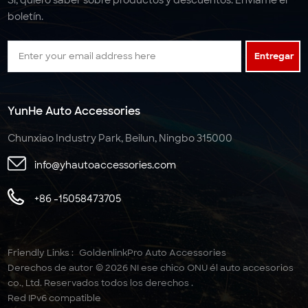
boletín.
Entregar
YunHe Auto Accessories
Chunxiao Industry Park, Beilun, Ningbo 315000
info@yhautoaccessories.com
+86 -15058473705
Friendly Links :
GoldenlinkPro Auto Accessories
Derechos de autor © 2026 NI ese chico ONU él auto accesorios
co., Ltd. Reservados todos los derechos .
Red IPv6 compatible