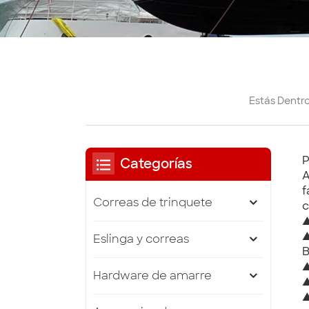
Estás Dentro
P
Categorías
A
f
Correas de trinquete
c
▲
▲
Eslinga y correas
B
▲
Hardware de amarre
▲
▲