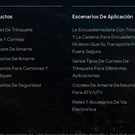
uctos
Escenarios De Aplicación
as De Trinquete
La Encuadernadora Con Trin
Y La Cadena Para Encuadern
ga Y Correas
Hicieron Que Su Transporte 
are De Amarre
Fuera Seguro.
orios De Amarre
Varios Tipos De Correas De
orios Para Camiones Y
Trinquete Para Diferentes
lques
Aplicaciones.
orios De Seguridad
Correas De Amarre De Neumá
Para ATV/UTV
Rieles Y Accesorios De Vía
Electrónica
to accesorios co., Ltd. Reservados todos los derechos .
Red IPv6 co