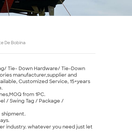
te De Bobina
bing/ Tie- Down Hardware/ Tie-Down
ories manufacturer,supplier and
ilable, Customized Service, 15+years
e.
ones,MOQ from 1PC.
el / Swing Tag / Package /
e shipment.
ays.
er industry. whatever you need just let