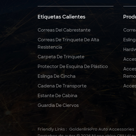
de rueda
personalizadas de 2" x
10000LBS x 10'
Etiquetas Calientes
Prod
Amarres
Correas Del Cabrestante
Corre
correas de amarre
con trinquete correas
Correas De Trinquete De Alta
Eslin
de poliéster
Resistencia
Hardw
Carpeta De Trinquete
Acces
5:1 6: 1 7:1 Eslinga de
Protector De Esquina De Plástico
Acces
correas de eslinga de
elevación de poliéster
Eslinga De Cincha
Remo
4T
Cadena De Transporte
Acces
Estante De Cabina
5:1 6:1 7:1 Eslinga
redonda de poliéster
Guardia De Ciervos
3T
Correas de trinquete
Friendly Links :
GoldenlinkPro Auto Accessories
de 2" x 10000 LBS x 27
Derechos de autor © 2026 NI ese chico ONU él au