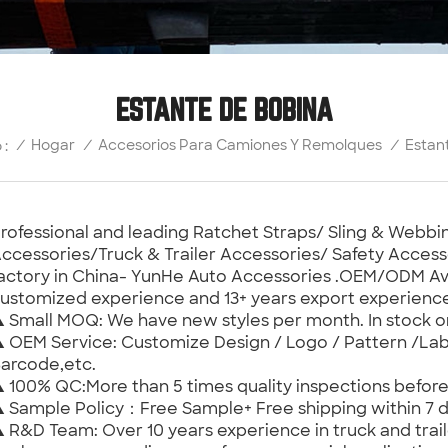
ESTANTE DE BOBINA
Estan
/
Hogar
/
Accesorios Para Camiones Y Remolques
/
 :
rofessional and leading Ratchet Straps/ Sling & Web
ccessories/Truck & Trailer Accessories/ Safety Access
actory in China- YunHe Auto Accessories .OEM/ODM Ava
ustomized experience and 13+ years export experienc
 Small MOQ: We have new styles per month. In stock 
 OEM Service: Customize Design / Logo / Pattern /Lab
arcode,etc.
 100% QC:More than 5 times quality inspections befor
 Sample Policy：Free Sample+ Free shipping within 7 d
 R&D Team: Over 10 years experience in truck and trail