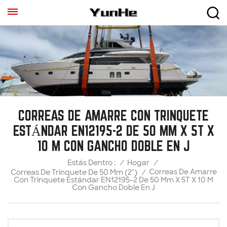
CORREAS DE AMARRE CON TRINQUETE
ESTÁNDAR EN12195-2 DE 50 MM X 5T X
10 M CON GANCHO DOBLE EN J
/
Hogar
/
Estás Dentro :
Correas De Amarre
Correas De Trinquete De 50 Mm (2")
/
Con Trinquete Estándar EN12195-2 De 50 Mm X 5T X 10 M
Con Gancho Doble En J