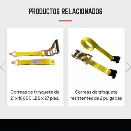
PRODUCTOS RELACIONADOS
uete de
Correas de trinquete
Correas de amarre c
27 pies,
resistentes de 2 pulgadas
trinquete Ergo 5T de a
s
con gancho plano
resistencia