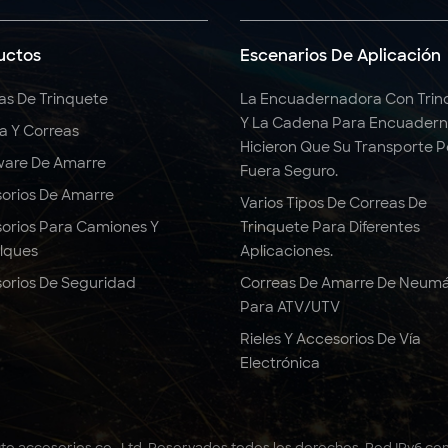
uctos
Escenarios De Aplicación
as De Trinquete
La Encuadernadora Con Trin
Y La Cadena Para Encuadern
ga Y Correas
Hicieron Que Su Transporte 
are De Amarre
Fuera Seguro.
orios De Amarre
Varios Tipos De Correas De
orios Para Camiones Y
Trinquete Para Diferentes
lques
Aplicaciones.
orios De Seguridad
Correas De Amarre De Neumá
Para ATV/UTV
Rieles Y Accesorios De Vía
Electrónica
to accesorios co., Ltd. Reservados todos los derechos .
Red IPv6 co