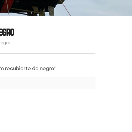
EGRO
Negro
m recubierto de negro"