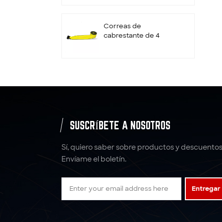
retenedor
Correas de
cabrestante de 4
pulgadas con gancho
plano
Correas de trinquete
de rueda
personalizadas de 2" x
10000LBS x 10'
Amarres
SUSCRÍBETE A NOSOTROS
correas de amarre
con trinquete correas
Sí, quiero saber sobre productos y descuentos
de poliéster
Envíame el boletín.
5:1 6: 1 7:1 Eslinga de
Entregar
correas de eslinga de
elevación de poliéster
4T