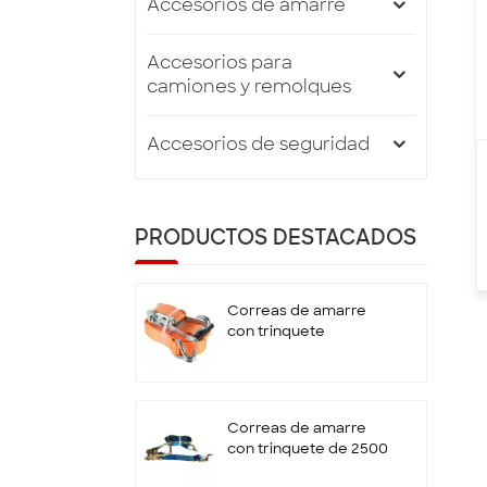
Accesorios de amarre
Accesorios para
camiones y remolques
Accesorios de seguridad
PRODUCTOS DESTACADOS
Correas de amarre
con trinquete
estándar EN12195-2
de 50 mm x 5T x 10 M
con gancho doble en
J
Correas de amarre
con trinquete de 2500
kg y 9 m con gancho y