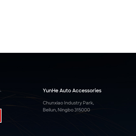
.
YunHe Auto Accessories
Chunxiao Industry Park,
Beilun, Ningbo 315000