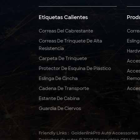
5:1 6:1 7:1 Eslinga
redonda de poliéster
Etiquetas Calientes
Prod
3T
Correas Del Cabrestante
Corre
Correas De Trinquete De Alta
Eslin
Correas de trinquete
Resistencia
de 2" x 10000 LBS x 27
Hardw
pies, resistentes
Carpeta De Trinquete
Acces
Protector De Esquina De Plástico
Acces
Eslinga De Cincha
Remo
Cadena De Transporte
Acces
Estante De Cabina
Guardia De Ciervos
Friendly Links :
GoldenlinkPro Auto Accessories
Derechos de autor © 2026 NI ese chico ONU él au