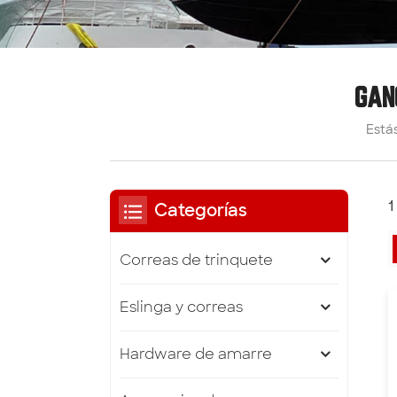
GAN
Estás
1
Categorías
Correas de trinquete
Eslinga y correas
Hardware de amarre