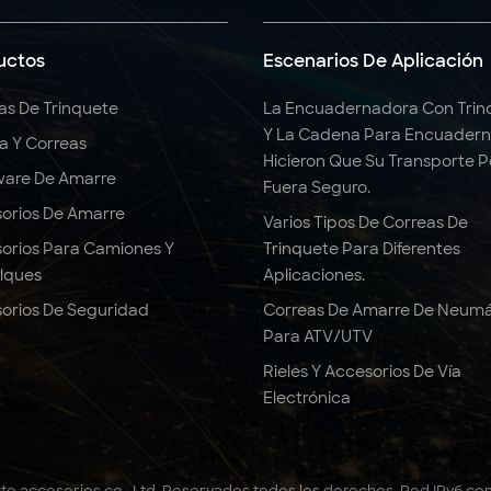
uctos
Escenarios De Aplicación
as De Trinquete
La Encuadernadora Con Trin
Y La Cadena Para Encuadern
ga Y Correas
Hicieron Que Su Transporte 
are De Amarre
Fuera Seguro.
orios De Amarre
Varios Tipos De Correas De
orios Para Camiones Y
Trinquete Para Diferentes
lques
Aplicaciones.
orios De Seguridad
Correas De Amarre De Neumá
Para ATV/UTV
Rieles Y Accesorios De Vía
Electrónica
to accesorios co., Ltd. Reservados todos los derechos .
Red IPv6 co