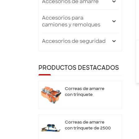
Accesorios de amarre
Accesorios para
camiones y remolques
Accesorios de seguridad
PRODUCTOS DESTACADOS
Correas de amarre
con trinquete
estándar EN12195-2
de 50 mm x 5T x 10 M
con gancho doble en
J
Correas de amarre
con trinquete de 2500
kg y 9 m con gancho y