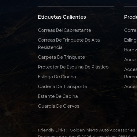
5:1 6:1 7:1 Eslinga
redonda de poliéster
Etiquetas Calientes
Prod
3T
Correas Del Cabrestante
Corre
Correas De Trinquete De Alta
Eslin
Correas de trinquete
Resistencia
de 2" x 10000 LBS x 27
Hardw
pies, resistentes
Carpeta De Trinquete
Acces
Protector De Esquina De Plástico
Acces
Eslinga De Cincha
Remo
Cadena De Transporte
Acces
Estante De Cabina
Guardia De Ciervos
Friendly Links :
GoldenlinkPro Auto Accessories
Derechos de autor © 2026 NI ese chico ONU él au