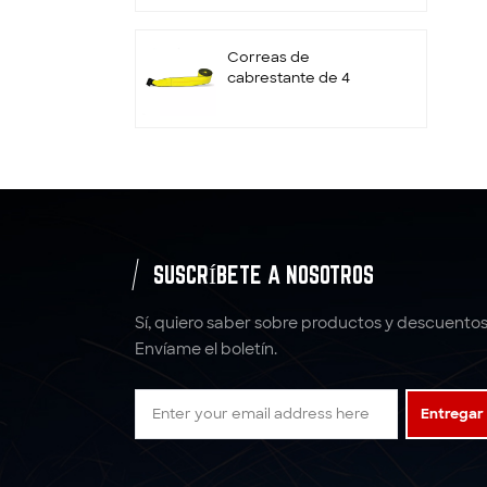
retenedor
Correas de
cabrestante de 4
pulgadas con gancho
plano
Correas de trinquete
de rueda
personalizadas de 2" x
10000LBS x 10'
Amarres
SUSCRÍBETE A NOSOTROS
correas de amarre
con trinquete correas
Sí, quiero saber sobre productos y descuentos
de poliéster
Envíame el boletín.
5:1 6: 1 7:1 Eslinga de
Entregar
correas de eslinga de
elevación de poliéster
4T