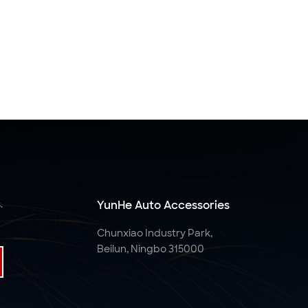
.
YunHe Auto Accessories
Chunxiao Industry Park,
Beilun, Ningbo 315000