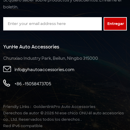
boletín.
Entregar
YunHe Auto Accessories
Chunxiao Industry Park, Beilun, Ningbo 315000
info@yhautoaccessories.com
+86 -15058473705
Friendly Links :
GoldenlinkPro Auto Accessories
Derechos de autor © 2026 NI ese chico ONU él auto accesorios
co., Ltd. Reservados todos los derechos .
Red IPv6 compatible