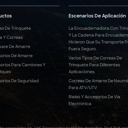
uctos
Escenarios De Aplicación
as De Trinquete
La Encuadernadora Con Trin
Y La Cadena Para Encuadern
ga Y Correas
Hicieron Que Su Transporte 
are De Amarre
Fuera Seguro.
orios De Amarre
Varios Tipos De Correas De
orios Para Camiones Y
Trinquete Para Diferentes
lques
Aplicaciones.
orios De Seguridad
Correas De Amarre De Neumá
Para ATV/UTV
Rieles Y Accesorios De Vía
Electrónica
to accesorios co., Ltd. Reservados todos los derechos .
Red IPv6 co