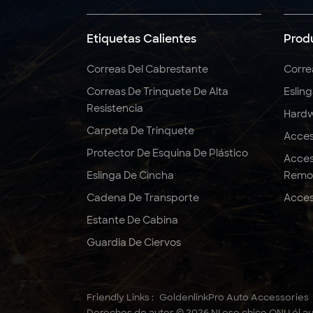
5:1 6:1 7:1 Eslinga
redonda de poliéster
Etiquetas Calientes
Prod
3T
Correas Del Cabrestante
Corre
Correas De Trinquete De Alta
Eslin
Correas de trinquete
Resistencia
de 2" x 10000 LBS x 27
Hardw
pies, resistentes
Carpeta De Trinquete
Acces
Protector De Esquina De Plástico
Acces
Eslinga De Cincha
Remo
Cadena De Transporte
Acces
Estante De Cabina
Guardia De Ciervos
Friendly Links :
GoldenlinkPro Auto Accessories
Derechos de autor © 2026 NI ese chico ONU él au