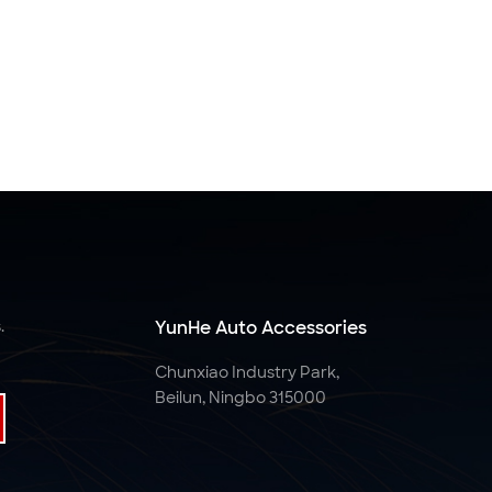
.
YunHe Auto Accessories
Chunxiao Industry Park,
Beilun, Ningbo 315000