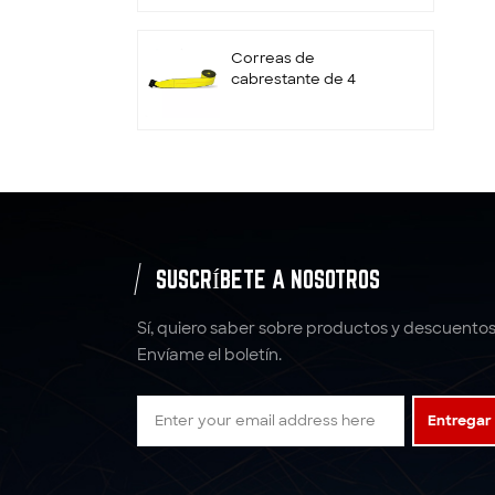
retenedor
Correas de
cabrestante de 4
pulgadas con gancho
plano
Correas de trinquete
de rueda
personalizadas de 2" x
10000LBS x 10'
Amarres
SUSCRÍBETE A NOSOTROS
correas de amarre
con trinquete correas
Sí, quiero saber sobre productos y descuentos
de poliéster
Envíame el boletín.
5:1 6: 1 7:1 Eslinga de
Entregar
correas de eslinga de
elevación de poliéster
4T