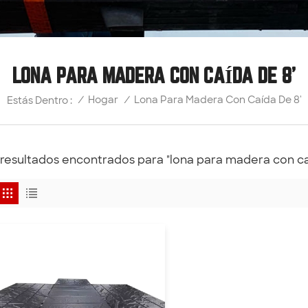
LONA PARA MADERA CON CAÍDA DE 8'
Lona Para Madera Con Caída De 8'
/
Hogar
/
Estás Dentro :
 resultados encontrados para "lona para madera con ca