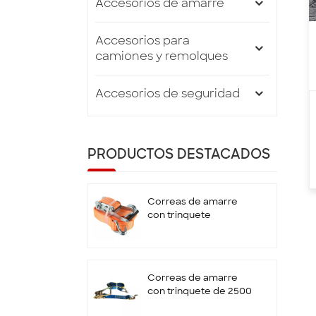
Accesorios de amarre
Accesorios para
camiones y remolques
Accesorios de seguridad
PRODUCTOS DESTACADOS
Correas de amarre
con trinquete
estándar EN12195-2
de 50 mm x 5T x 10 M
con gancho doble en
J
Correas de amarre
con trinquete de 2500
kg y 9 m con gancho y