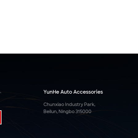
.
YunHe Auto Accessories
Chunxiao Industry Park,
Beilun, Ningbo 315000