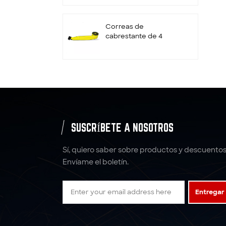
retenedor
Correas de
cabrestante de 4
pulgadas con gancho
plano
Correas de trinquete
de rueda
personalizadas de 2" x
10000LBS x 10'
Amarres
SUSCRÍBETE A NOSOTROS
correas de amarre
con trinquete correas
Sí, quiero saber sobre productos y descuentos
de poliéster
Envíame el boletín.
5:1 6: 1 7:1 Eslinga de
Entregar
correas de eslinga de
elevación de poliéster
4T