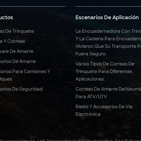
uctos
Escenarios De Aplicación
as De Trinquete
La Encuadernadora Con Trin
Y La Cadena Para Encuadern
ga Y Correas
Hicieron Que Su Transporte 
are De Amarre
Fuera Seguro.
orios De Amarre
Varios Tipos De Correas De
orios Para Camiones Y
Trinquete Para Diferentes
lques
Aplicaciones.
orios De Seguridad
Correas De Amarre De Neumá
Para ATV/UTV
Rieles Y Accesorios De Vía
Electrónica
to accesorios co., Ltd. Reservados todos los derechos .
Red IPv6 co