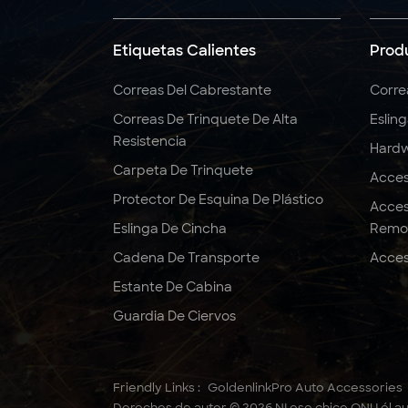
5:1 6:1 7:1 Eslinga
redonda de poliéster
Etiquetas Calientes
Prod
3T
Correas Del Cabrestante
Corre
Correas De Trinquete De Alta
Eslin
Correas de trinquete
Resistencia
de 2" x 10000 LBS x 27
Hardw
pies, resistentes
Carpeta De Trinquete
Acces
Protector De Esquina De Plástico
Acces
Eslinga De Cincha
Remo
Cadena De Transporte
Acces
Estante De Cabina
Guardia De Ciervos
Friendly Links :
GoldenlinkPro Auto Accessories
Derechos de autor © 2026 NI ese chico ONU él au