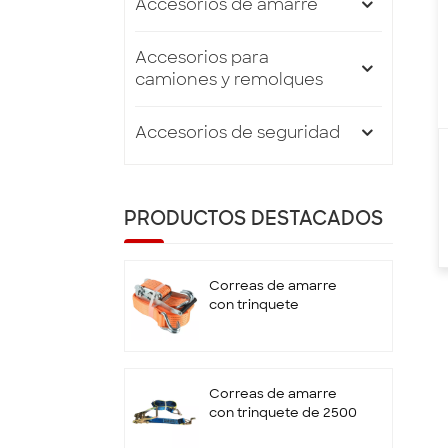
Accesorios de amarre
Accesorios para
camiones y remolques
Accesorios de seguridad
PRODUCTOS DESTACADOS
Correas de amarre
con trinquete
estándar EN12195-2
de 50 mm x 5T x 10 M
con gancho doble en
J
Correas de amarre
con trinquete de 2500
kg y 9 m con gancho y