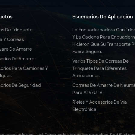
uctos
Escenarios De Aplicación
as De Trinquete
La Encuadernadora Con Trin
Y La Cadena Para Encuadern
ga Y Correas
Hicieron Que Su Transporte 
are De Amarre
Fuera Seguro.
orios De Amarre
Varios Tipos De Correas De
orios Para Camiones Y
Trinquete Para Diferentes
lques
Aplicaciones.
orios De Seguridad
Correas De Amarre De Neumá
Para ATV/UTV
Rieles Y Accesorios De Vía
Electrónica
to accesorios co., Ltd. Reservados todos los derechos .
Red IPv6 co