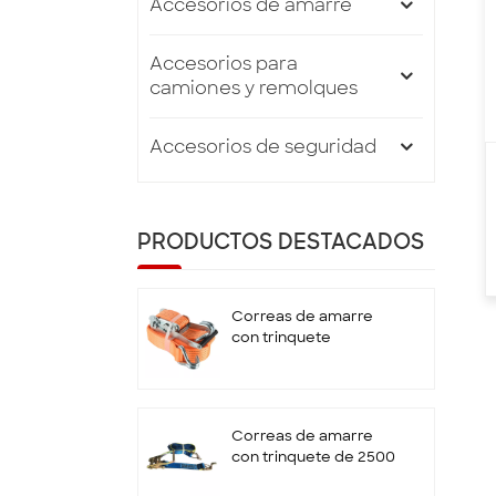
Accesorios de amarre
Accesorios para
camiones y remolques
Accesorios de seguridad
PRODUCTOS DESTACADOS
Correas de amarre
con trinquete
estándar EN12195-2
de 50 mm x 5T x 10 M
con gancho doble en
J
Correas de amarre
con trinquete de 2500
kg y 9 m con gancho y