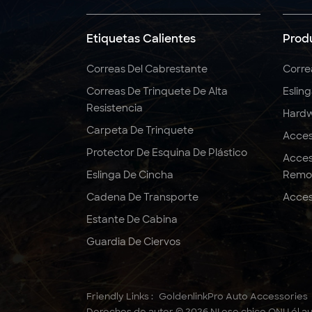
5:1 6:1 7:1 Eslinga
redonda de poliéster
Etiquetas Calientes
Prod
3T
Correas Del Cabrestante
Corre
Correas De Trinquete De Alta
Eslin
Correas de trinquete
Resistencia
de 2" x 10000 LBS x 27
Hardw
pies, resistentes
Carpeta De Trinquete
Acces
Protector De Esquina De Plástico
Acces
Eslinga De Cincha
Remo
Cadena De Transporte
Acces
Estante De Cabina
Guardia De Ciervos
Friendly Links :
GoldenlinkPro Auto Accessories
Derechos de autor © 2026 NI ese chico ONU él au