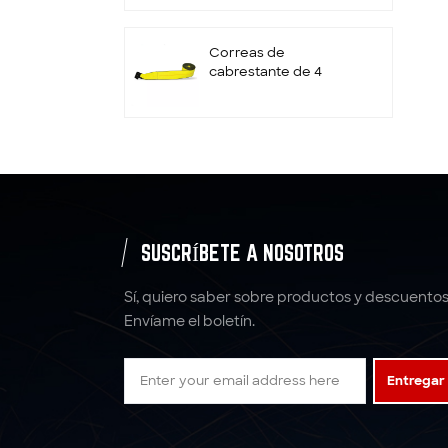
retenedor
Correas de
cabrestante de 4
pulgadas con gancho
plano
Correas de trinquete
de rueda
personalizadas de 2" x
10000LBS x 10'
Amarres
SUSCRÍBETE A NOSOTROS
correas de amarre
con trinquete correas
Sí, quiero saber sobre productos y descuentos
de poliéster
Envíame el boletín.
5:1 6: 1 7:1 Eslinga de
Entregar
correas de eslinga de
elevación de poliéster
4T