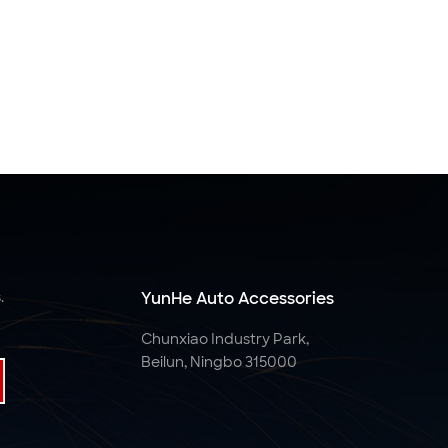
.
YunHe Auto Accessories
Chunxiao Industry Park,
Beilun, Ningbo 315000