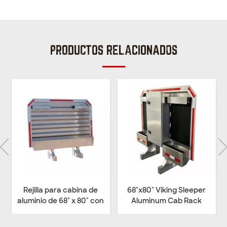
PRODUCTOS RELACIONADOS
Rejilla para cabina de
68"x80" Viking Sleeper
aluminio de 68" x 80" con
Aluminum Cab Rack
2 colgadores de cadena y
w/Mirror Finish Mini-Vault
bandejas completas
Center Box