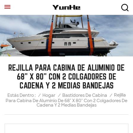
REJILLA PARA CABINA DE ALUMINIO DE
68" X 80" CON 2 COLGADORES DE
CADENA Y 2 MEDIAS BANDEJAS
Rejilla
/
Hogar
/
Bastidores De Cabina
/
Estás Dentro :
Para Cabina De Aluminio De 68" X 80" Con 2 Colgadores De
Cadena Y 2 Medias Bandejas