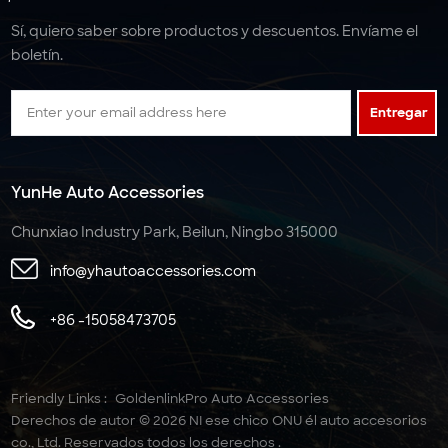
Sí, quiero saber sobre productos y descuentos. Envíame el
boletín.
Entregar
YunHe Auto Accessories
Chunxiao Industry Park, Beilun, Ningbo 315000
info@yhautoaccessories.com
+86 -15058473705
Friendly Links :
GoldenlinkPro Auto Accessories
Derechos de autor © 2026 NI ese chico ONU él auto accesorios
co., Ltd. Reservados todos los derechos .