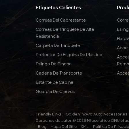
Etiquetas Calientes
Prod
Correas Del Cabrestante
Corre
Correas De Trinquete De Alta
Eslin
Resistencia
Hardw
Carpeta De Trinquete
Acces
Protector De Esquina De Plástico
Acces
Eslinga De Cincha
Remo
Cadena De Transporte
Acces
Estante De Cabina
Guardia De Ciervos
Friendly Links :
GoldenlinkPro Auto Accessories
Derechos de autor © 2026 NI ese chico ONU él au
Blog
Mapa Del Sitio
XML
Política De Privaci