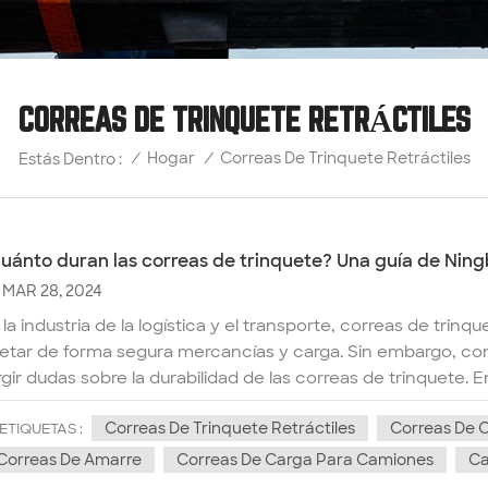
CORREAS DE TRINQUETE RETRÁCTILES
Correas De Trinquete Retráctiles
/
Hogar
/
Estás Dentro :
uánto duran las correas de trinquete? Una guía de Ning
MAR 28, 2024
 la industria de la logística y el transporte, correas de tri
jetar de forma segura mercancías y carga. Sin embargo, co
rgir dudas sobre la durabilidad de las correas de trinquete. 
ofundizaremos en la vida útil de las correas de trinquete y
Correas De Trinquete Retráctiles
Correas De 
tender su longevidad.Comprender la vida útil de las correas
ETIQUETAS :
elen estar hechas de materiales duraderos, como correas de
Correas De Amarre
Correas De Carga Para Camiones
Ca
tal o plástico para tensar. La vida útil de una correa de tri