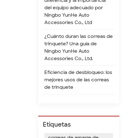
diferencia y la importancia
co
del equipo adecuado por
de
Ningbo YunHe Auto
ex
Accessories Co., Ltd
de
de
¿Cuánto duran las correas de
pu
trinquete? Una guía de
la
Ningbo YunHe Auto
in
Accessories Co., Ltd.
ga
Eficiencia de desbloqueo: los
mejores usos de las correas
de trinquete
Etiquetas
correas de amarre de