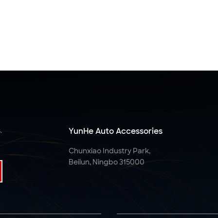
.
YunHe Auto Accessories
Chunxiao Industry Park,
Beilun, Ningbo 315000