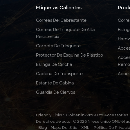
Etiquetas Calientes
Prod
Correas Del Cabrestante
Corre
Correas De Trinquete De Alta
Eslin
Resistencia
Hardw
Carpeta De Trinquete
Acces
Protector De Esquina De Plástico
Acces
Eslinga De Cincha
Remo
Cadena De Transporte
Acces
Estante De Cabina
Guardia De Ciervos
Friendly Links :
GoldenlinkPro Auto Accessories
Derechos de autor © 2026 NI ese chico ONU él au
Blog
Mapa Del Sitio
XML
Política De Privaci