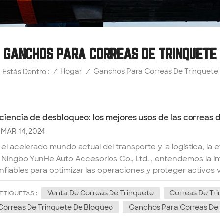
GANCHOS PARA CORREAS DE TRINQUETE
Ganchos Para Correas De Trinquete
/
Hogar
/
Estás Dentro :
iciencia de desbloqueo: los mejores usos de las correas 
MAR 14, 2024
 el acelerado mundo actual del transporte y la logística, la e
 Ningbo YunHe Auto Accesorios Co., Ltd. , entendemos la i
nfiables para optimizar las operaciones y proteger activos 
staca por su versatilidad y eficacia es la humilde correa de 
Venta De Correas De Trinquete
Correas De Tr
nfianza: El uso principal de las correas de trinquete es aseg
ETIQUETAS :
e transporte mercancías por la ciudad o envíe productos a t
Correas De Trinquete De Bloqueo
Ganchos Para Correas De 
 alta calidad brindan una solución confiable. Con longitude