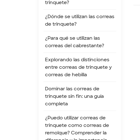
trinquete?
ro
la
¿Dónde se utilizan las correas
pr
de trinquete?
pe
en
¿Para qué se utilizan las
co
correas del cabrestante?
pr
al
Explorando las distinciones
de
entre correas de trinquete y
de
correas de hebilla
ca
ai
Dominar las correas de
mu
trinquete sin fin: una guía
tr
completa
en
¿Puedo utilizar correas de
me
trinquete como correas de
mi
remolque? Comprender la
tr