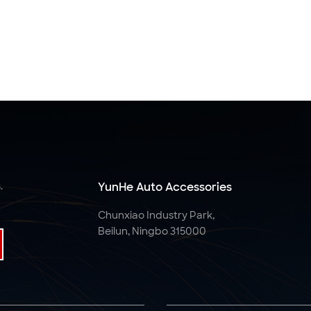
.
YunHe Auto Accessories
Chunxiao Industry Park,
Beilun, Ningbo 315000