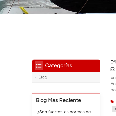
Ef
Categorías
Blog
En
En
co
de
Blog Más Reciente
co
qu
¿Son fuertes las correas de
de