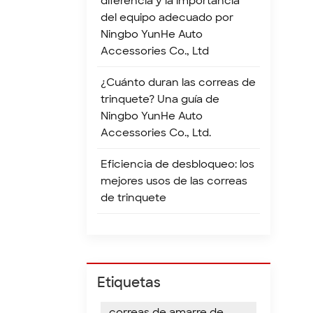
diferencia y la importancia
Co
del equipo adecuado por
má
Ningbo YunHe Auto
ca
Accessories Co., Ltd
so
br
¿Cuánto duran las correas de
no
trinquete? Una guía de
Ningbo YunHe Auto
Accessories Co., Ltd.
Eficiencia de desbloqueo: los
mejores usos de las correas
de trinquete
Etiquetas
correas de amarre de