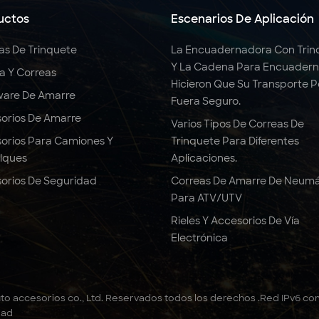
uctos
Escenarios De Aplicación
as De Trinquete
La Encuadernadora Con Trin
Y La Cadena Para Encuadern
ga Y Correas
Hicieron Que Su Transporte 
are De Amarre
Fuera Seguro.
orios De Amarre
Varios Tipos De Correas De
orios Para Camiones Y
Trinquete Para Diferentes
lques
Aplicaciones.
orios De Seguridad
Correas De Amarre De Neumá
Para ATV/UTV
Rieles Y Accesorios De Vía
Electrónica
to accesorios co., Ltd. Reservados todos los derechos .
Red IPv6 co
dad