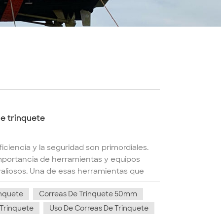
de trinquete
ficiencia y la seguridad son primordiales.
mportancia de herramientas y equipos
valiosos. Una de esas herramientas que
trinquete. 1. Asegurar la carga con
inquete
Correas De Trinquete 50mm
urar la carga durante el transporte. Ya sea
odo el país, nuestras correas de trinquete
Trinquete
Uso De Correas De Trinquete
s ajustables y mecanismos de trinquete