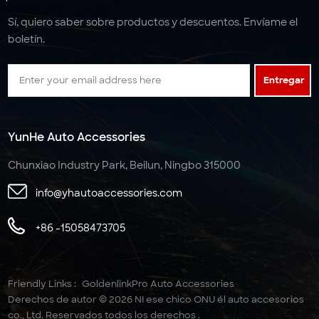
Sí, quiero saber sobre productos y descuentos. Envíame el
boletín.
Entregar
YunHe Auto Accessories
Chunxiao Industry Park, Beilun, Ningbo 315000
info@yhautoaccessories.com
+86 -15058473705
Friendly Links :
GoldenlinkPro Auto Accessories
Derechos de autor © 2026 NI ese chico ONU él auto accesorios
co., Ltd. Reservados todos los derechos .